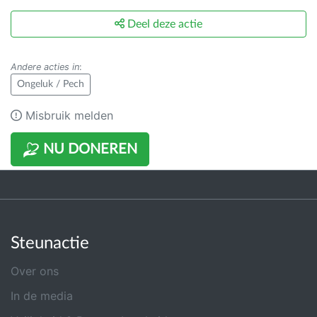
Deel deze actie
Andere acties in
:
Ongeluk / Pech
Misbruik melden
NU DONEREN
Steunactie
Over ons
In de media