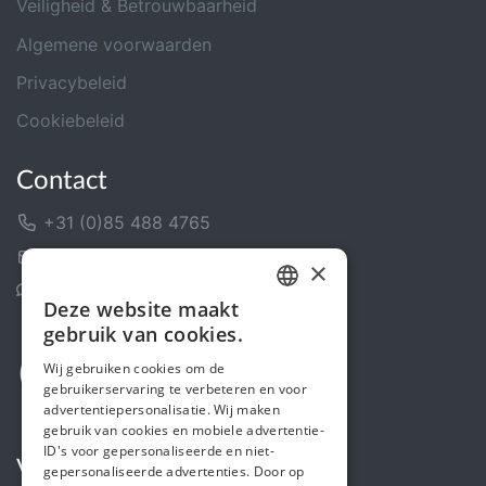
Veiligheid & Betrouwbaarheid
Algemene voorwaarden
Privacybeleid
Cookiebeleid
Contact
+31 (0)85 488 4765
Contactformulier
×
Helpcentrum
Deze website maakt
DUTCH
gebruik van cookies.
FRENCH
Wij gebruiken cookies om de
gebruikerservaring te verbeteren en voor
ENGLISH
advertentiepersonalisatie. Wij maken
gebruik van cookies en mobiele advertentie-
ID's voor gepersonaliseerde en niet-
Volg ons
gepersonaliseerde advertenties. Door op