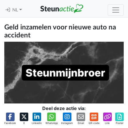
NL
Geld inzamelen voor nieuwe auto na
accident
Deel deze actie via:
Facebook
X
Linkedin
WhatsApp
Instagram
Email
QR-code
Link
Poster