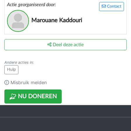
Actie georganiseerd door:
Contact
Marouane Kaddouri
Deel deze actie
Andere acties in
:
Hulp
Misbruik melden
NU DONEREN