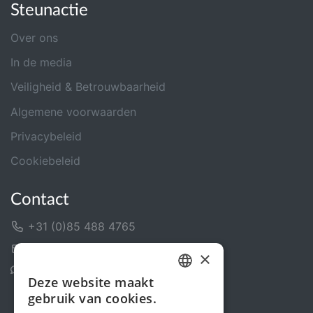
Steunactie
Over ons
In de media
Veiligheid & Betrouwbaarheid
Algemene voorwaarden
Privacybeleid
Cookiebeleid
Contact
+31 (0)85 488 4765
Contactformulier
×
Helpcentrum
Deze website maakt
DUTCH
gebruik van cookies.
FRENCH