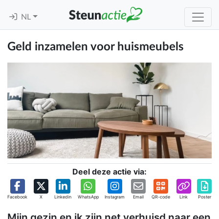
NL
Geld inzamelen voor huismeubels
Deel deze actie via:
Facebook
X
Linkedin
WhatsApp
Instagram
Email
QR-code
Link
Poster
Mijn gezin en ik zijn net verhuisd naar een