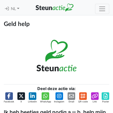
NL
Geld help
Deel deze actie via:
Facebook
X
Linkedin
WhatsApp
Instagram
Email
QR-code
Link
Poster
Ik heb beetjes geld nodig a.u.b. help mijn