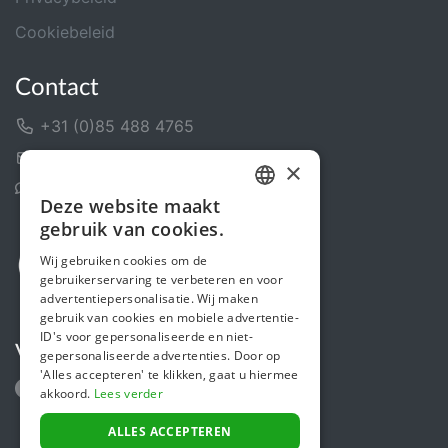
Cookiebeleid
Contact
+31 (0)85 488 4765
Contactformulier
×
Helpcentrum
Deze website maakt
DUTCH
gebruik van cookies.
FRENCH
Wij gebruiken cookies om de
gebruikerservaring te verbeteren en voor
ENGLISH
advertentiepersonalisatie. Wij maken
gebruik van cookies en mobiele advertentie-
ID's voor gepersonaliseerde en niet-
Volg ons
gepersonaliseerde advertenties. Door op
'Alles accepteren' te klikken, gaat u hiermee
akkoord.
Lees verder
ALLES ACCEPTEREN