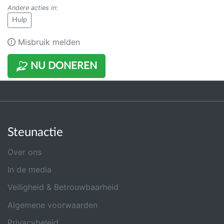
Andere acties in
:
Hulp
Misbruik melden
NU DONEREN
Steunactie
Over ons
In de media
Veiligheid & Betrouwbaarheid
Algemene voorwaarden
Privacybeleid