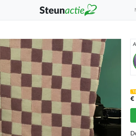
A
1
€
D