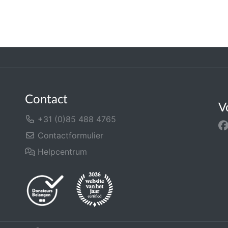
Contact
V
+31 (0)85 488 4765
Contactformulier
Helpcentrum