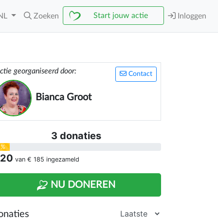
Start jouw actie
NL
Zoeken
Inloggen
ctie georganiseerd door:
Contact
Bianca Groot
3 donaties
1%
 20
van
€ 185
ingezameld
NU DONEREN
onaties