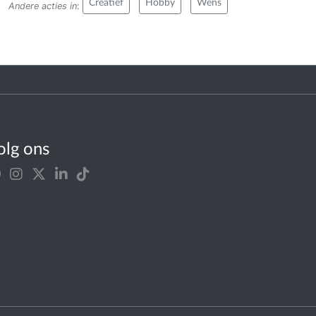
Creatief
Hobby
Wens
Andere acties in
:
olg ons