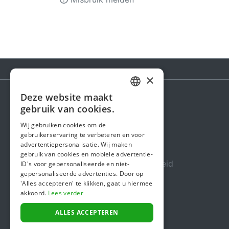
×
Deze website maakt
DUTCH
gebruik van cookies.
Steunactie
FRENCH
Wij gebruiken cookies om de
Over ons
gebruikerservaring te verbeteren en voor
ENGLISH
advertentiepersonalisatie. Wij maken
In de media
gebruik van cookies en mobiele advertentie-
Veiligheid & Betrouwbaarheid
ID's voor gepersonaliseerde en niet-
gepersonaliseerde advertenties. Door op
Algemene voorwaarden
'Alles accepteren' te klikken, gaat u hiermee
akkoord.
Lees verder
Privacybeleid
Cookiebeleid
ALLES ACCEPTEREN