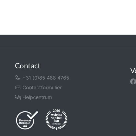
Contact
V
+31 (0)85 488 4765
Contactformulier
Helpcentrum