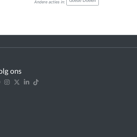
Goede Doelen
Andere acties in
:
olg ons