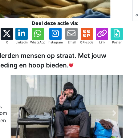
o
Deel deze actie via:
X
Linkedin
WhatsApp
Instagram
Email
QR-code
Link
Poster
nderden mensen op straat. Met jouw
eding en hoop bieden.
,
 om
Previous
Next
en.