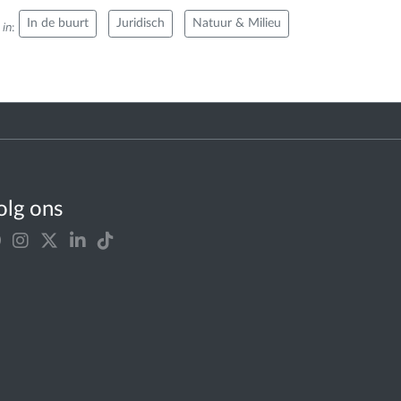
In de buurt
Juridisch
Natuur & Milieu
 in
:
olg ons