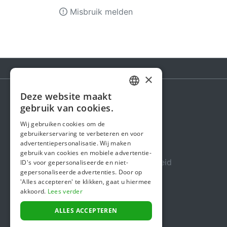
Misbruik melden
×
Deze website maakt
DUTCH
gebruik van cookies.
Steunactie
FRENCH
Wij gebruiken cookies om de
Over ons
gebruikerservaring te verbeteren en voor
ENGLISH
advertentiepersonalisatie. Wij maken
In de media
gebruik van cookies en mobiele advertentie-
Veiligheid & Betrouwbaarheid
ID's voor gepersonaliseerde en niet-
gepersonaliseerde advertenties. Door op
Algemene voorwaarden
'Alles accepteren' te klikken, gaat u hiermee
akkoord.
Lees verder
Privacybeleid
Cookiebeleid
ALLES ACCEPTEREN