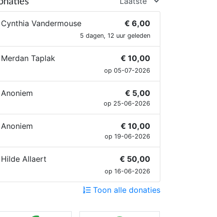
onaties
de verkeersveiligheid en leefbaarheid
in onze buurt erop achteruitgaan
Cynthia Vandermouse
€ 6,00
ls het huidige plan wordt uitgevoerd.
5 dagen, 12 uur geleden
Merdan Taplak
€ 10,00
op 05-07-2026
Anoniem
€ 5,00
op 25-06-2026
Anoniem
€ 10,00
op 19-06-2026
Hilde Allaert
€ 50,00
op 16-06-2026
Toon alle donaties