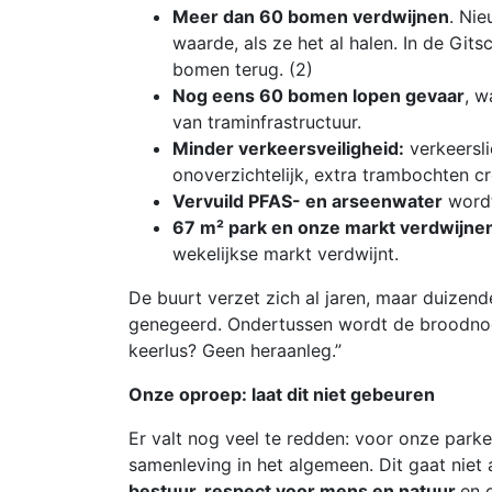
Meer dan 60 bomen verdwijnen
. Ni
waarde, als ze het al halen. In de Git
bomen terug. (2)
Nog eens 60 bomen lopen gevaar
, w
van traminfrastructuur.
Minder verkeersveiligheid:
verkeersli
onoverzichtelijk, extra trambochten c
Vervuild PFAS- en arseenwater
wordt
67 m² park en onze markt verdwijne
wekelijkse markt verdwijnt.
De buurt verzet zich al jaren, maar duize
genegeerd. Ondertussen wordt de broodnodi
keerlus? Geen heraanleg.”
Onze oproep: laat dit niet gebeuren
Er valt nog veel te redden: voor onze park
samenleving in het algemeen. Dit gaat niet 
bestuur, respect voor mens en natuur
en 