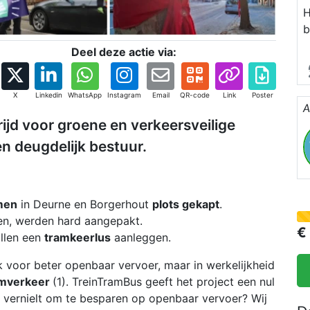
H
b
p
Deel deze actie via:
h
D
i
X
Linkedin
WhatsApp
Instagram
Email
QR-code
Link
Poster
A
B
ijd voor groene en verkeersveilige
z
en deugdelijk bestuur.
i
M
w
men
in Deurne en Borgerhout
plots gekapt
.
k
n, werden hard aangepakt.
b
€
llen een
tramkeerlus
aanleggen.
k voor beter openbaar vervoer, maar in werkelijkheid
amverkeer
(1). TreinTramBus geeft het project een nul
ur vernielt om te besparen op openbaar vervoer? Wij