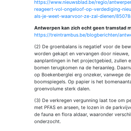
https://www.nieuwsblad.be/regio/antwerpe
reageert-vol-ongeloof-op-verdediging-nieu
als-je-weet-waarvoor-ze-zal-dienen/85078
Antwerpen kan zich echt geen tramstad
https://treintrambus.be/blogberichten/an
(2) De groenbalans is negatief voor de be
worden gekapt en vervangen door nieuwe, k
aanplantingen in het projectgebied, zullen 
bomen terugkomen na de heraanleg. Daarn
op Boekenberglei erg onzeker, vanwege de 
boomspiegels. Op papier is het bomenaantal 
groenvolume sterk dalen.
(3) De verkregen vergunning laat toe om per
met PFAS en arseen, te lozen in de parkvij
de fauna en flora aldaar, waaronder versch
onderzocht.