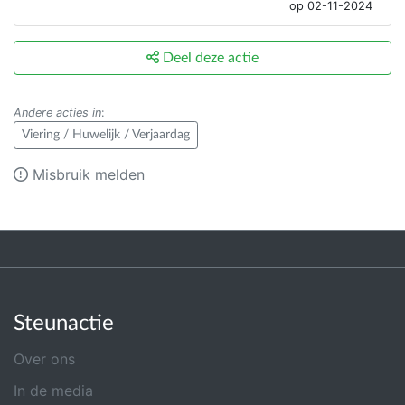
op 02-11-2024
Deel deze actie
Andere acties in
:
Viering / Huwelijk / Verjaardag
Misbruik melden
Steunactie
Over ons
In de media