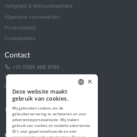
Veiligheid & Betrouwbaarheid
Algemene voorwaarden
Privacybeleid
Cookiebeleid
Contact
+31 (0)85 488 4765
Contactformulier
×
Helpcentrum
Deze website maakt
DUTCH
gebruik van cookies.
FRENCH
Wij gebruiken cookies om de
gebruikerservaring te verbeteren en voor
ENGLISH
advertentiepersonalisatie. Wij maken
gebruik van cookies en mobiele advertentie-
ID's voor gepersonaliseerde en niet-
Volg ons