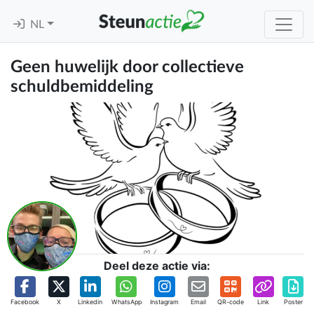
NL
Geen huwelijk door collectieve
schuldbemiddeling
Deel deze actie via:
Facebook
X
Linkedin
WhatsApp
Instagram
Email
QR-code
Link
Poster