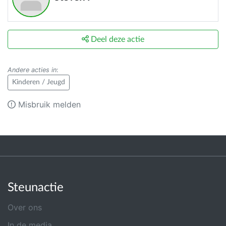
Deel deze actie
Andere acties in
:
Kinderen / Jeugd
Misbruik melden
Steunactie
Over ons
In de media