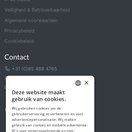
Veiligheid & Betrouwbaarheid
Algemene voorwaarden
Privacybeleid
Cookiebeleid
Contact
+31 (0)85 488 4765
Contactformulier
×
Helpcentrum
Deze website maakt
DUTCH
gebruik van cookies.
FRENCH
Wij gebruiken cookies om de
gebruikerservaring te verbeteren en voor
ENGLISH
advertentiepersonalisatie. Wij maken
gebruik van cookies en mobiele advertentie-
ID's voor gepersonaliseerde en niet-