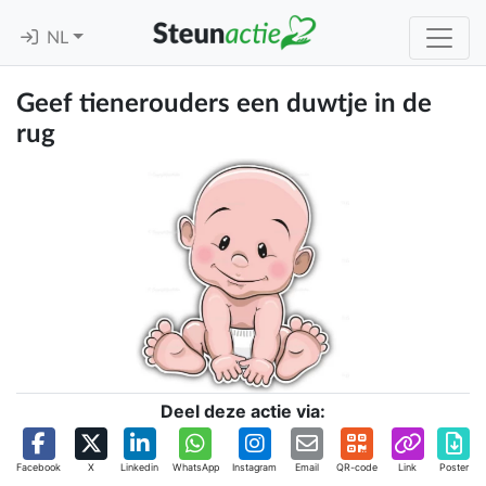
NL
Geef tienerouders een duwtje in de
rug
Deel deze actie via:
Facebook
X
Linkedin
WhatsApp
Instagram
Email
QR-code
Link
Poster