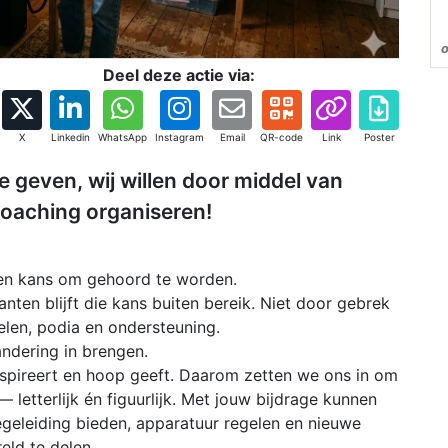
o
Deel deze actie via:
X
Linkedin
WhatsApp
Instagram
Email
QR-code
Link
Poster
 geven, wij willen door middel van
oaching organiseren!
Een kans om gehoord te worden.
en blijft die kans buiten bereik. Niet door gebrek
len, podia en ondersteuning.
ndering in brengen.
nspireert en hoop geeft. Daarom zetten we ons in om
 letterlijk én figuurlijk. Met jouw bijdrage kunnen
geleiding bieden, apparatuur regelen en nieuwe
eld te delen.