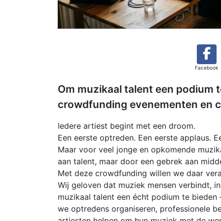
Facebook
Om muzikaal talent een podium te
crowdfunding evenementen en c
Iedere artiest begint met een droom.
Een eerste optreden. Een eerste applaus. 
Maar voor veel jonge en opkomende muzikant
aan talent, maar door een gebrek aan midde
Met deze crowdfunding willen we daar vera
Wij geloven dat muziek mensen verbindt, i
muzikaal talent een écht podium te bieden —
we optredens organiseren, professionele be
artiesten helpen om hun muziek met de wer