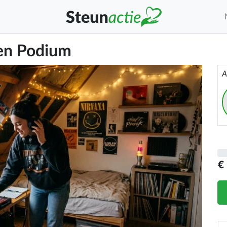
een Podium
A
€