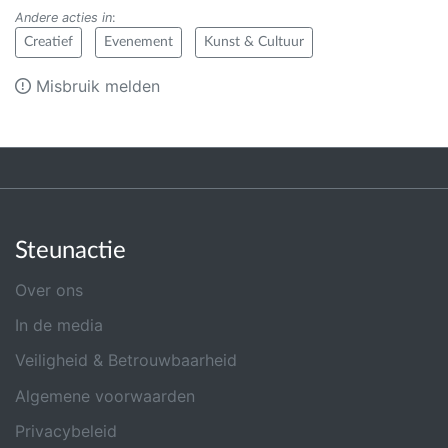
Andere acties in
:
Creatief
Evenement
Kunst & Cultuur
Misbruik melden
Steunactie
Over ons
In de media
Veiligheid & Betrouwbaarheid
Algemene voorwaarden
Privacybeleid