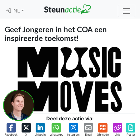
NL
Geef Jongeren in het COA een
inspireerde toekomst!
Deel deze actie via:
Facebook
X
Linkedin
WhatsApp
Instagram
Email
QR-code
Link
Poster