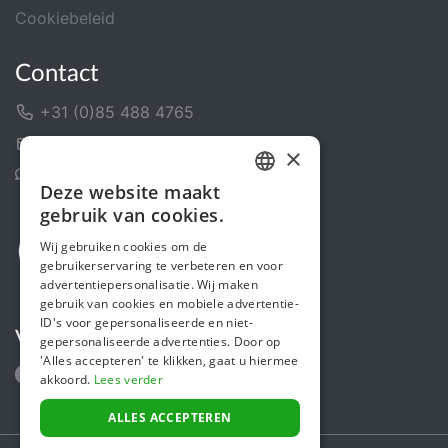
Cookiebeleid
Contact
+31 (0)85 488 4765
Contactformulier
×
Helpcentrum
Deze website maakt
DUTCH
gebruik van cookies.
FRENCH
Wij gebruiken cookies om de
gebruikerservaring te verbeteren en voor
ENGLISH
advertentiepersonalisatie. Wij maken
gebruik van cookies en mobiele advertentie-
ID's voor gepersonaliseerde en niet-
Volg ons
gepersonaliseerde advertenties. Door op
'Alles accepteren' te klikken, gaat u hiermee
akkoord.
Lees verder
ALLES ACCEPTEREN