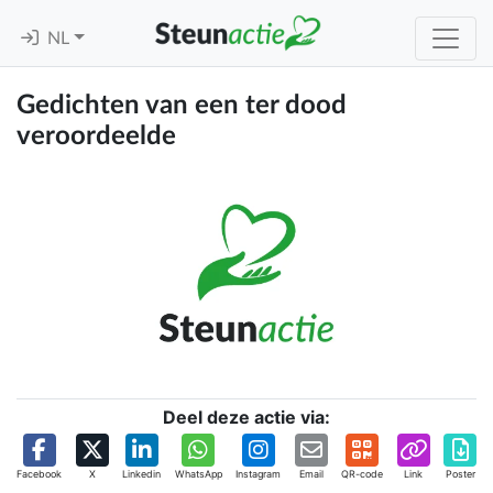
NL
Gedichten van een ter dood
veroordeelde
Deel deze actie via:
Facebook
X
Linkedin
WhatsApp
Instagram
Email
QR-code
Link
Poster