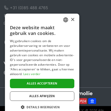
+31 (0)85 488 4765
Contactformulier
×
Helpcentrum
Deze website maakt
DUTCH
gebruik van cookies.
FRENCH
Wij gebruiken cookies om de
gebruikerservaring te verbeteren en voor
ENGLISH
advertentiepersonalisatie. Wij maken
gebruik van cookies en mobiele advertentie-
ID's voor gepersonaliseerde en niet-
Volg ons
gepersonaliseerde advertenties. Door op
'Alles accepteren' te klikken, gaat u hiermee
akkoord.
Lees verder
ALLES ACCEPTEREN
Secure payments powered by
ALLES AFWIJZEN
DETAILS WEERGEVEN
Steunactie is een initiatief van Sponsor Europe B.V.
© 2026 Alle