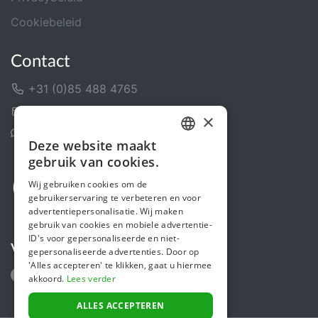
Cookiebeleid
Contact
+31 (0)85 488 4765
Contactformulier
×
Helpcentrum
Deze website maakt
DUTCH
gebruik van cookies.
FRENCH
Wij gebruiken cookies om de
gebruikerservaring te verbeteren en voor
ENGLISH
advertentiepersonalisatie. Wij maken
gebruik van cookies en mobiele advertentie-
ID's voor gepersonaliseerde en niet-
Volg ons
gepersonaliseerde advertenties. Door op
'Alles accepteren' te klikken, gaat u hiermee
akkoord.
Lees verder
ALLES ACCEPTEREN