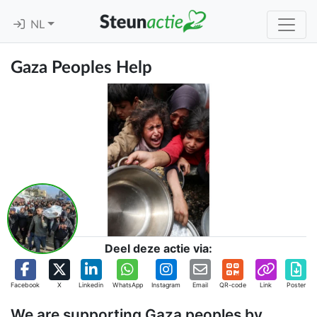
NL
Gaza Peoples Help
Deel deze actie via:
Facebook
X
Linkedin
WhatsApp
Instagram
Email
QR-code
Link
Poster
We are supporting Gaza peoples by