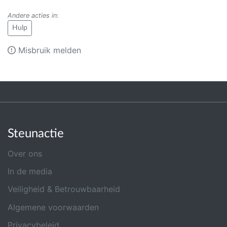
Andere acties in
:
Hulp
Misbruik melden
Steunactie
Over ons
In de media
Veiligheid & Betrouwbaarheid
Algemene voorwaarden
Privacybeleid