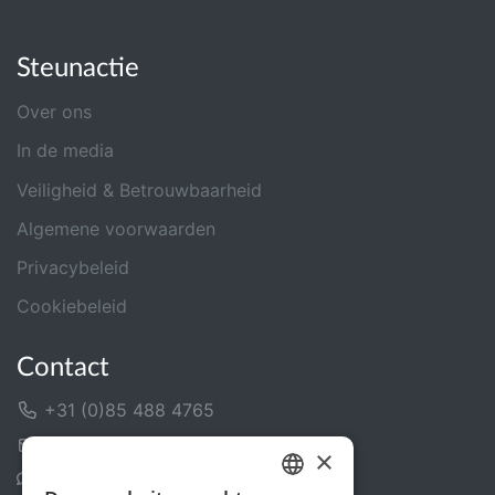
Steunactie
Over ons
In de media
Veiligheid & Betrouwbaarheid
Algemene voorwaarden
Privacybeleid
Cookiebeleid
Contact
+31 (0)85 488 4765
Contactformulier
×
Helpcentrum