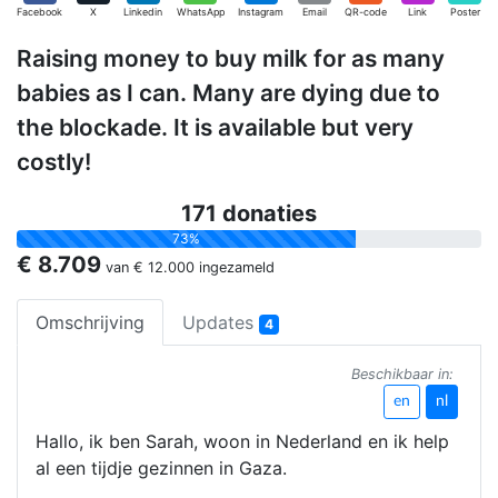
Facebook
X
Linkedin
WhatsApp
Instagram
Email
QR-code
Link
Poster
Raising money to buy milk for as many
babies as I can. Many are dying due to
the blockade. It is available but very
costly!
171 donaties
73%
€ 8.709
van
€ 12.000
ingezameld
Omschrijving
Updates
4
Beschikbaar in:
en
nl
Hallo, ik ben Sarah, woon in Nederland en ik help
al een tijdje gezinnen in Gaza.