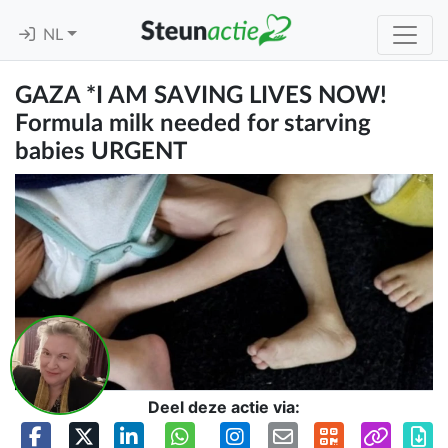
NL
GAZA *I AM SAVING LIVES NOW!
Formula milk needed for starving
babies URGENT
Deel deze actie via: