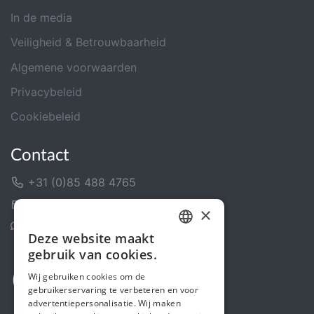
In de media
Veiligheid & Betrouwbaarheid
Algemene voorwaarden
Privacybeleid
Cookiebeleid
Contact
+31 (0)85 488 4765
Contactformulier
×
Helpcentrum
Deze website maakt
DUTCH
gebruik van cookies.
FRENCH
Wij gebruiken cookies om de
gebruikerservaring te verbeteren en voor
ENGLISH
advertentiepersonalisatie. Wij maken