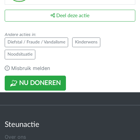
Deel deze actie
Andere acties in
:
Diefstal / Fraude / Vandalisme
Kinderwens
Noodsituatie
Misbruik melden
NU DONEREN
Steunactie
Over ons