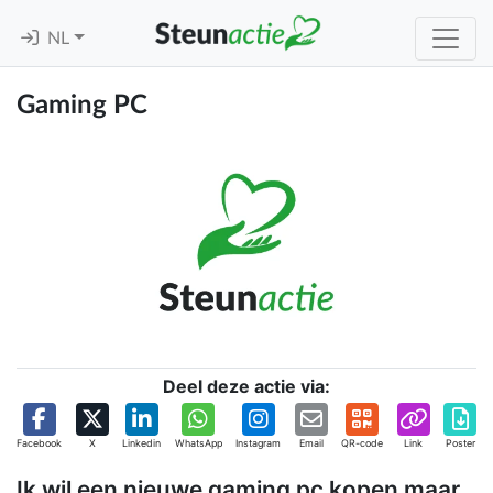
NL
Gaming PC
Deel deze actie via:
Facebook
X
Linkedin
WhatsApp
Instagram
Email
QR-code
Link
Poster
Ik wil een nieuwe gaming pc kopen maar