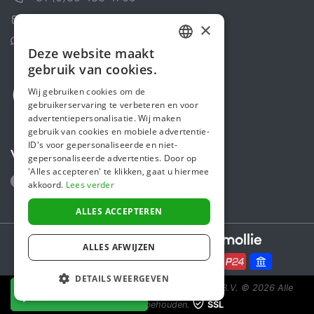
Contactformulier
×
Helpcentrum
Deze website maakt
DUTCH
gebruik van cookies.
FRENCH
Wij gebruiken cookies om de
gebruikerservaring te verbeteren en voor
ENGLISH
advertentiepersonalisatie. Wij maken
gebruik van cookies en mobiele advertentie-
ID's voor gepersonaliseerde en niet-
Volg ons
gepersonaliseerde advertenties. Door op
'Alles accepteren' te klikken, gaat u hiermee
akkoord.
Lees verder
ALLES ACCEPTEREN
Secure payments powered by
ALLES AFWIJZEN
DETAILS WEERGEVEN
Steunactie is een initiatief van Sponsor Europe B.V.
© 2026 Alle
NU DONEREN
rechten voorbehouden.
SSL