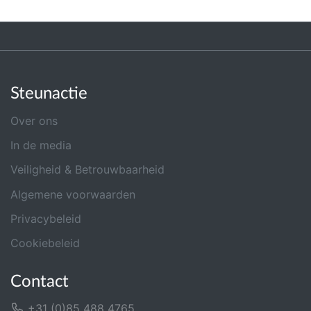
Steunactie
Over ons
In de media
Veiligheid & Betrouwbaarheid
Algemene voorwaarden
Privacybeleid
Cookiebeleid
Contact
+31 (0)85 488 4765