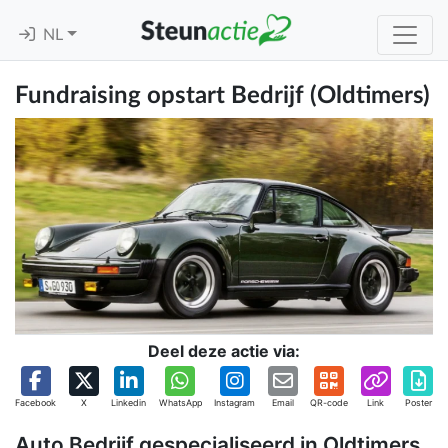
NL
Fundraising opstart Bedrijf (Oldtimers)
Deel deze actie via:
Facebook
X
Linkedin
WhatsApp
Instagram
Email
QR-code
Link
Poster
Auto Bedrijf gespecialiseerd in Oldtimers