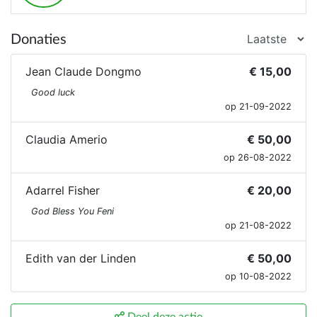
ons leidt. God ondersteunt ons in de uitvoering van
Zijn plannen met Zijn zegen op ons werk.
Donaties
In verschillende gebieden in Oeganda geven we
mensen een opstapje in hun leven, waarbij
Jean Claude Dongmo
€ 15,00
zelfredzaamheid in plaats van afhankelijkheid het
Good luck
doel is.
op 21-09-2022
Dank voor uw interesse en hulp - Jolanda
Claudia Amerio
€ 50,00
Nieuwenkamp - voorzitter Stichting Bulamu
op 26-08-2022
Wees een steun, steun een wees.
Adarrel Fisher
€ 20,00
God Bless You Feni
op 21-08-2022
Edith van der Linden
€ 50,00
op 10-08-2022
Deel deze actie