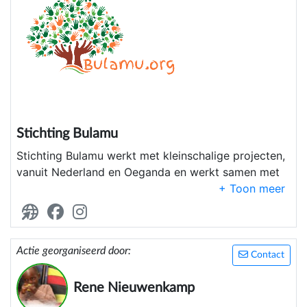
Stichting Bulamu
Stichting Bulamu werkt met kleinschalige projecten,
vanuit Nederland en Oeganda en werkt samen met
vrijwilligers, overheden en andere stichtingen.
Stichting Bulamu draagt zorg voor actieve
ondersteuning van armoede, scholing en medicatie,
gericht op de duurzaamheids richtlijnen van de
Actie georganiseerd door:
Contact
Verenigde Naties (sustainable goals)
Rene Nieuwenkamp
Wij werken volgens de visie dat God voorziet en