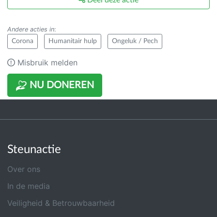
Andere acties in
:
Corona
Humanitair hulp
Ongeluk / Pech
Misbruik melden
NU DONEREN
Steunactie
Over ons
In de media
Veiligheid & Betrouwbaarheid