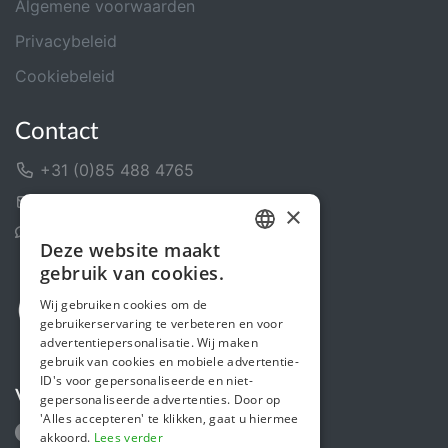
Algemene voorwaarden
Privacybeleid
Cookiebeleid
Contact
+31 (0)85 488 4765
Contactformulier
×
Helpcentrum
Deze website maakt
DUTCH
gebruik van cookies.
FRENCH
Wij gebruiken cookies om de
gebruikerservaring te verbeteren en voor
ENGLISH
advertentiepersonalisatie. Wij maken
gebruik van cookies en mobiele advertentie-
ID's voor gepersonaliseerde en niet-
Volg ons
gepersonaliseerde advertenties. Door op
'Alles accepteren' te klikken, gaat u hiermee
akkoord.
Lees verder