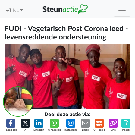
NL
FUDI - Vegetarisch Post Corona leed -
levensreddende ondersteuning
Deel deze actie via:
Facebook
X
Linkedin
WhatsApp
Instagram
Email
QR-code
Link
Poster