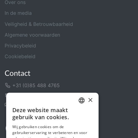
Over ons
In de media
Veiligheid & Betrouwbaarheid
Algemene voorwaarden
Privacybeleid
Cookiebeleid
Contact
+31 (0)85 488 4765
Contactformulier
×
Helpcentrum
Deze website maakt
DUTCH
gebruik van cookies.
FRENCH
Wij gebruiken cookies om de
gebruikerservaring te verbeteren en voor
ENGLISH