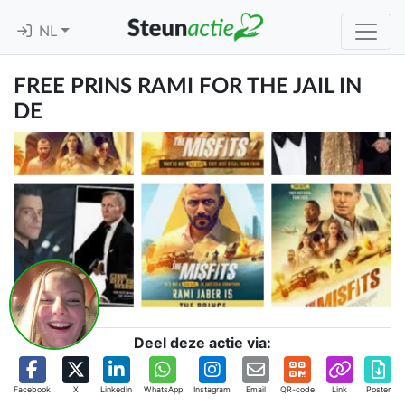
NL
FREE PRINS RAMI FOR THE JAIL IN
DE
Deel deze actie via:
Facebook
X
Linkedin
WhatsApp
Instagram
Email
QR-code
Link
Poster