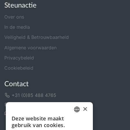
Steunactie
Over ons
In de media
Veiligheid & Betrouwbaarheid
Algemene voorwaarden
Privacybeleid
Cookiebeleid
Contact
+31 (0)85 488 4765
Contactformulier
×
Helpcentrum
Deze website maakt
DUTCH
gebruik van cookies.
FRENCH