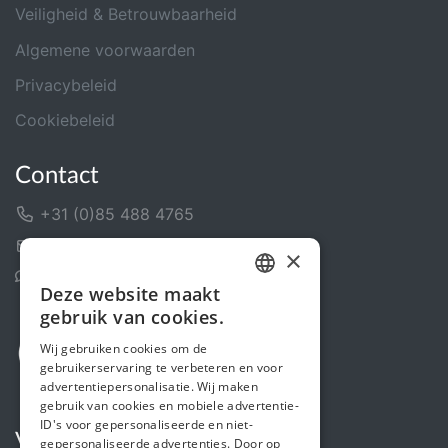
Veiligheid & Betrouwbaarheid
Algemene voorwaarden
Privacybeleid
Cookiebeleid
Contact
+31 (0)85 488 4765
Contactformulier
×
Helpcentrum
Deze website maakt
DUTCH
gebruik van cookies.
FRENCH
Wij gebruiken cookies om de
gebruikerservaring te verbeteren en voor
ENGLISH
advertentiepersonalisatie. Wij maken
gebruik van cookies en mobiele advertentie-
ID's voor gepersonaliseerde en niet-
Volg ons
gepersonaliseerde advertenties. Door op