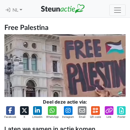
NL
Free Palestina
Deel deze actie via:
Facebook
X
Linkedin
WhatsApp
Instagram
Email
QR-code
Link
Poster
Laten we samen in actie komen