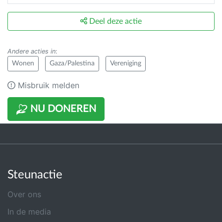
Deel deze actie
Andere acties in
:
Wonen
Gaza/Palestina
Vereniging
Misbruik melden
NU DONEREN
Steunactie
Over ons
In de media