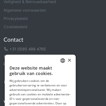
Veiligheid & Betrouwbaarheid
Algemene voorwaarden
Privacybeleid
Cookiebeleid
Contact
+31 (0)85 488 4765
Contactformulier
×
Helpcentrum
Deze website maakt
DUTCH
gebruik van cookies.
FRENCH
Wij gebruiken cookies om de
gebruikerservaring te verbeteren en voor
ENGLISH
advertentiepersonalisatie. Wij maken
gebruik van cookies en mobiele advertentie-
ID's voor gepersonaliseerde en niet-
Volg ons
gepersonaliseerde advertenties. Door op