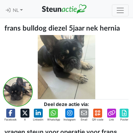
NL
frans bulldog diezel 5jaar nek hernia
Deel deze actie via:
Facebook
X
Linkedin
WhatsApp
Instagram
Email
QR-code
Link
Poster
vragen steun voor operatie voor frans