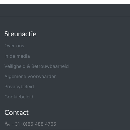
Steunactie
Over ons
In de media
Veiligheid & Betrouwbaarheid
Algemene voorwaarden
Privacybeleid
Cookiebeleid
Contact
+31 (0)85 488 4765