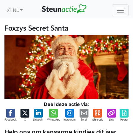
NL
Foxzys Secret Santa
Deel deze actie via:
Facebook
X
Linkedin
WhatsApp
Instagram
Email
QR-code
Link
Poster
Help ons om kansarme kindjes dit jaar