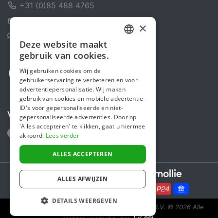
+31 (0)85 488 4765
Contactformulier
×
Helpcentrum
Deze website maakt
DUTCH
gebruik van cookies.
FRENCH
Wij gebruiken cookies om de
gebruikerservaring te verbeteren en voor
ENGLISH
advertentiepersonalisatie. Wij maken
gebruik van cookies en mobiele advertentie-
ID's voor gepersonaliseerde en niet-
Volg ons
gepersonaliseerde advertenties. Door op
'Alles accepteren' te klikken, gaat u hiermee
akkoord.
Lees verder
ALLES ACCEPTEREN
Secure payments powered by
ALLES AFWIJZEN
DETAILS WEERGEVEN
Steunactie is een initiatief van Sponsor Europe B.V.
© 2026 Alle