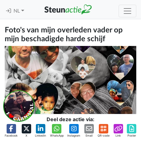
NL
Foto's van mijn overleden vader op
mijn beschadigde harde schijf
Deel deze actie via:
Facebook
X
Linkedin
WhatsApp
Instagram
Email
QR-code
Link
Poster