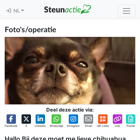
NL
Foto's/operatie
Deel deze actie via:
Facebook
X
Linkedin
WhatsApp
Instagram
Email
QR-code
Link
Poster
Hallo Bij deze moet me lieve chihuahua