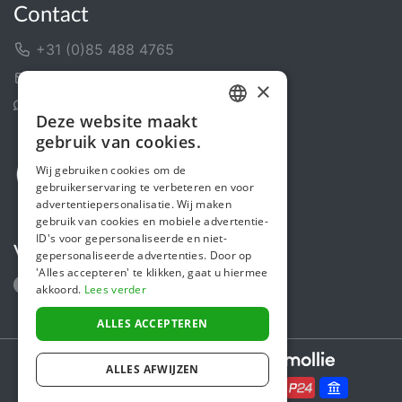
Contact
+31 (0)85 488 4765
Contactformulier
×
Helpcentrum
Deze website maakt
DUTCH
gebruik van cookies.
FRENCH
Wij gebruiken cookies om de
gebruikerservaring te verbeteren en voor
ENGLISH
advertentiepersonalisatie. Wij maken
gebruik van cookies en mobiele advertentie-
ID's voor gepersonaliseerde en niet-
Volg ons
gepersonaliseerde advertenties. Door op
'Alles accepteren' te klikken, gaat u hiermee
akkoord.
Lees verder
ALLES ACCEPTEREN
Secure payments powered by
ALLES AFWIJZEN