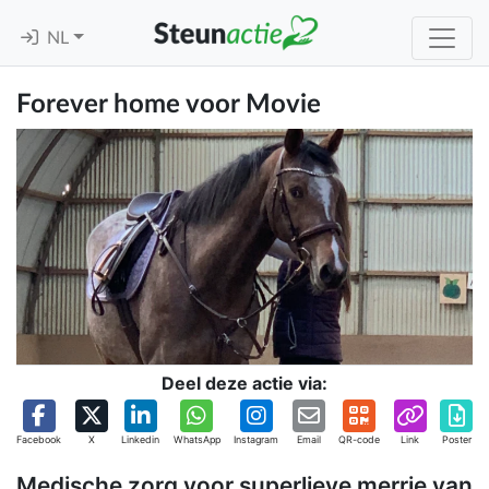
NL
Forever home voor Movie
Deel deze actie via:
Facebook
X
Linkedin
WhatsApp
Instagram
Email
QR-code
Link
Poster
Medische zorg voor superlieve merrie van