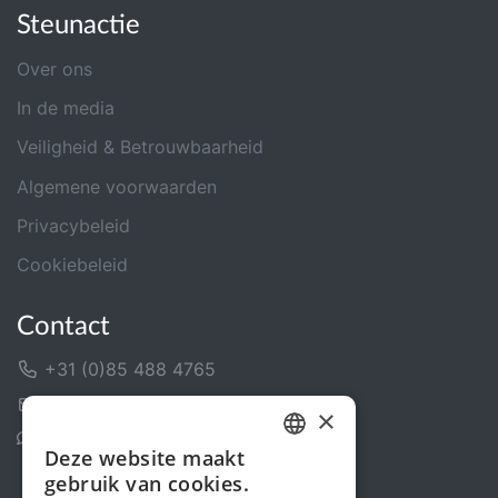
Steunactie
Over ons
In de media
Veiligheid & Betrouwbaarheid
Algemene voorwaarden
Privacybeleid
Cookiebeleid
Contact
+31 (0)85 488 4765
Contactformulier
×
Helpcentrum
Deze website maakt
DUTCH
gebruik van cookies.