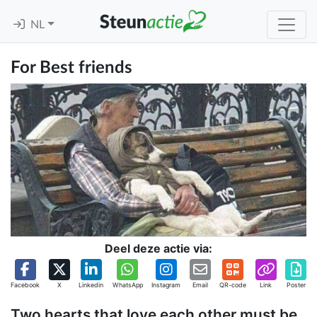
NL
For Best friends
Deel deze actie via:
Facebook
X
Linkedin
WhatsApp
Instagram
Email
QR-code
Link
Poster
Two hearts that love each other must be