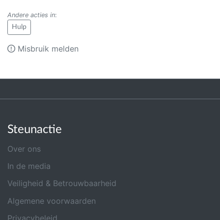
Andere acties in
:
Hulp
Misbruik melden
Steunactie
Over ons
In de media
Veiligheid & Betrouwbaarheid
Algemene voorwaarden
Privacybeleid