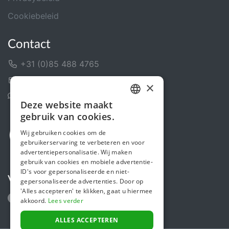
Cookiebeleid
Contact
+31 (0)85 488 4765
Contactformulier
×
Helpcentrum
Deze website maakt
DUTCH
gebruik van cookies.
FRENCH
Wij gebruiken cookies om de
gebruikerservaring te verbeteren en voor
ENGLISH
advertentiepersonalisatie. Wij maken
gebruik van cookies en mobiele advertentie-
ID's voor gepersonaliseerde en niet-
Volg ons
gepersonaliseerde advertenties. Door op
'Alles accepteren' te klikken, gaat u hiermee
akkoord.
Lees verder
ALLES ACCEPTEREN