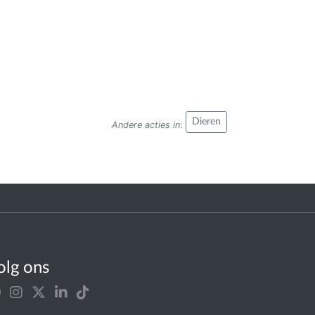
Dieren
Andere acties in
:
olg ons