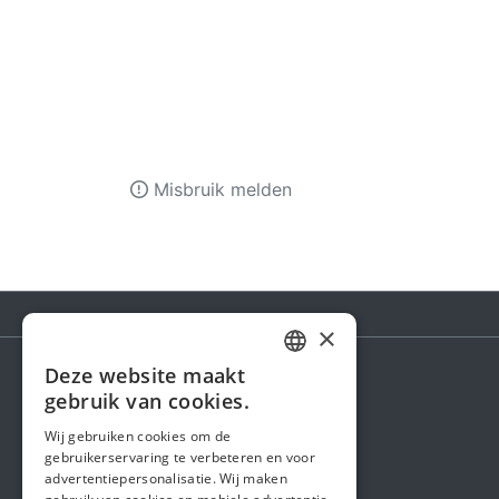
Misbruik melden
×
Deze website maakt
DUTCH
gebruik van cookies.
Steunactie
FRENCH
Wij gebruiken cookies om de
Over ons
gebruikerservaring te verbeteren en voor
ENGLISH
advertentiepersonalisatie. Wij maken
In de media