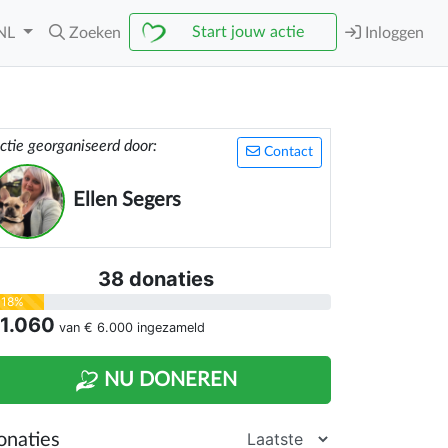
Start jouw actie
NL
Zoeken
Inloggen
ctie georganiseerd door:
Contact
Ellen Segers
38 donaties
18%
 1.060
van
€ 6.000
ingezameld
NU DONEREN
onaties