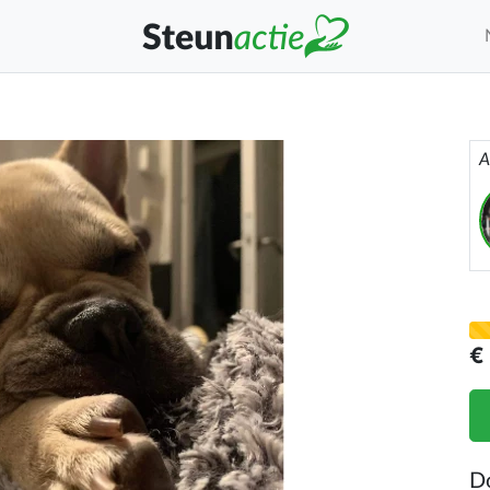
A
€
D