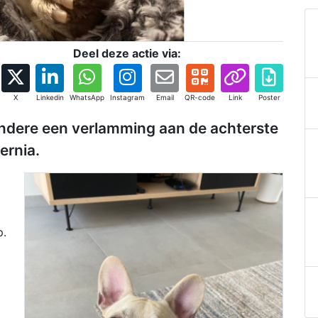
Deel deze actie via:
X
Linkedin
WhatsApp
Instagram
Email
QR-code
Link
Poster
andere een verlamming aan de achterste
ernia.
p.