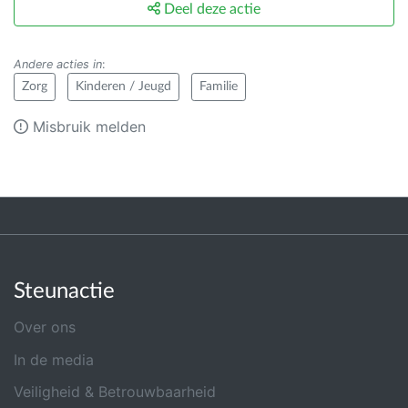
Deel deze actie
Andere acties in
:
Zorg
Kinderen / Jeugd
Familie
Misbruik melden
Steunactie
Over ons
In de media
Veiligheid & Betrouwbaarheid