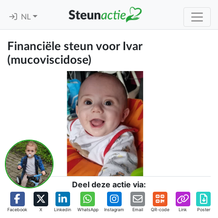
NL
Financiële steun voor Ivar
(mucoviscidose)
Deel deze actie via:
Facebook
X
Linkedin
WhatsApp
Instagram
Email
QR-code
Link
Poster