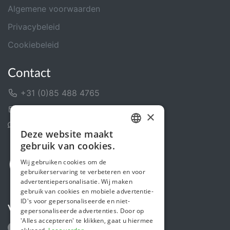
Algemene voorwaarden
Privacybeleid
Cookiebeleid
Contact
+31 (0)85 488 4765
Contactformulier
×
Helpcentrum
Deze website maakt
DUTCH
gebruik van cookies.
FRENCH
Wij gebruiken cookies om de
gebruikerservaring te verbeteren en voor
ENGLISH
advertentiepersonalisatie. Wij maken
gebruik van cookies en mobiele advertentie-
ID's voor gepersonaliseerde en niet-
Volg ons
gepersonaliseerde advertenties. Door op
'Alles accepteren' te klikken, gaat u hiermee