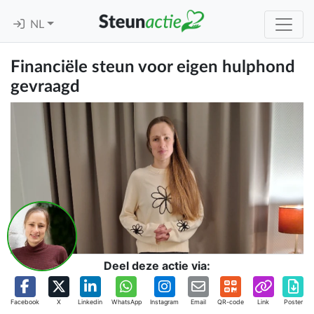
NL
Financiële steun voor eigen hulphond
gevraagd
Deel deze actie via:
Facebook
X
Linkedin
WhatsApp
Instagram
Email
QR-code
Link
Poster