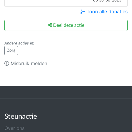
op 30-06-2025
Toon alle donaties
Deel deze actie
Andere acties in
:
Zorg
Misbruik melden
Steunactie
Over ons