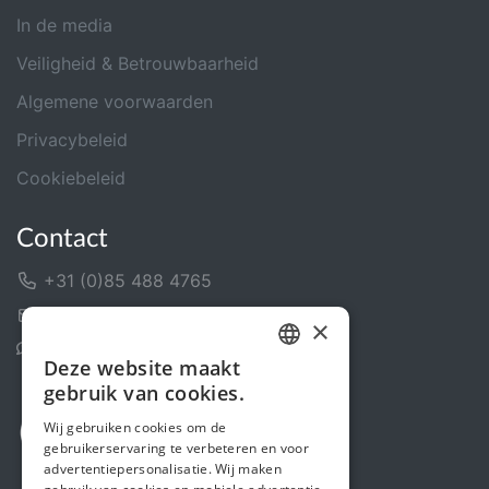
In de media
Veiligheid & Betrouwbaarheid
Algemene voorwaarden
Privacybeleid
Cookiebeleid
Contact
+31 (0)85 488 4765
Contactformulier
×
Helpcentrum
Deze website maakt
DUTCH
gebruik van cookies.
FRENCH
Wij gebruiken cookies om de
gebruikerservaring te verbeteren en voor
ENGLISH
advertentiepersonalisatie. Wij maken