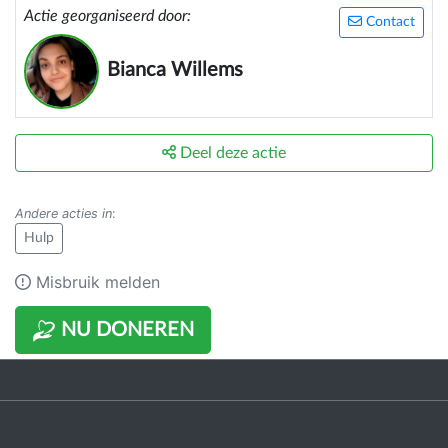
Actie georganiseerd door:
Contact
Bianca Willems
Deel deze actie
Andere acties in
:
Hulp
Misbruik melden
NU DONEREN