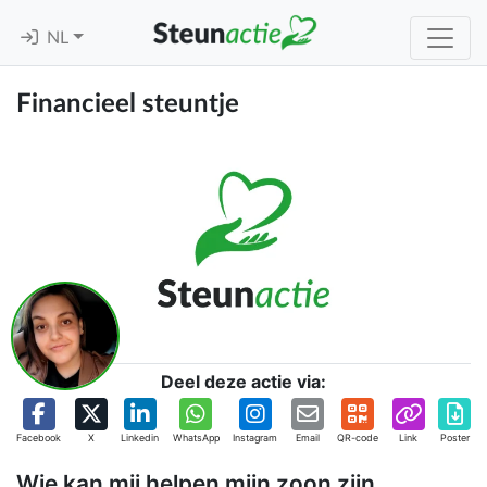
NL
Financieel steuntje
Deel deze actie via:
Facebook
X
Linkedin
WhatsApp
Instagram
Email
QR-code
Link
Poster
Wie kan mij helpen mijn zoon zijn