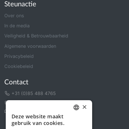
Steunactie
Over ons
In de media
Veiligheid & Betrouwbaarheid
Algemene voorwaarden
Privacybeleid
Cookiebeleid
Contact
+31 (0)85 488 4765
Contactformulier
×
Helpcentrum
Deze website maakt
DUTCH
gebruik van cookies.
FRENCH