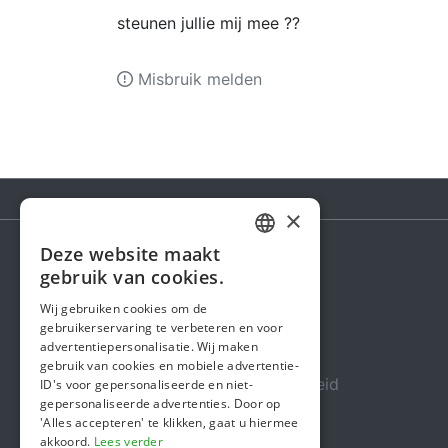
steunen jullie mij mee ??
Misbruik melden
×
Deze website maakt
DUTCH
gebruik van cookies.
Steunactie
FRENCH
Wij gebruiken cookies om de
Over ons
gebruikerservaring te verbeteren en voor
ENGLISH
advertentiepersonalisatie. Wij maken
In de media
gebruik van cookies en mobiele advertentie-
Veiligheid & Betrouwbaarheid
ID's voor gepersonaliseerde en niet-
gepersonaliseerde advertenties. Door op
Algemene voorwaarden
'Alles accepteren' te klikken, gaat u hiermee
akkoord.
Lees verder