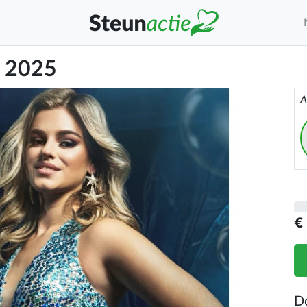
e 2025
A
€
D