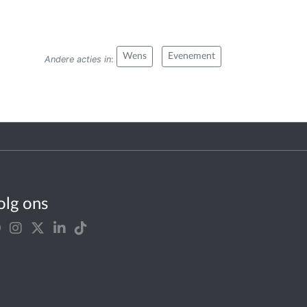
Wens
Evenement
Andere acties in
:
olg ons