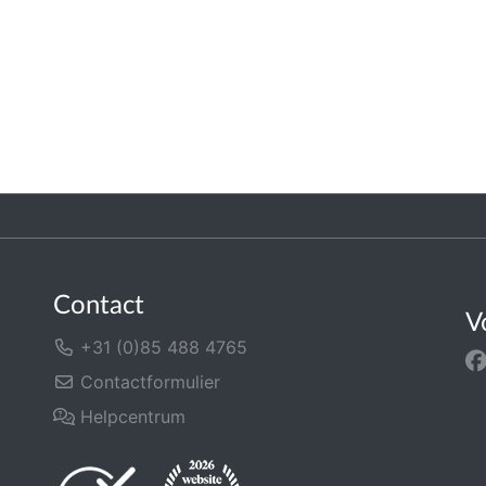
Contact
V
+31 (0)85 488 4765
Contactformulier
Helpcentrum