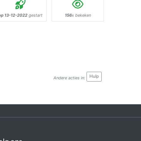
op 13-12-2022
gestart
156
x bekeken
Hulp
Andere acties in
: