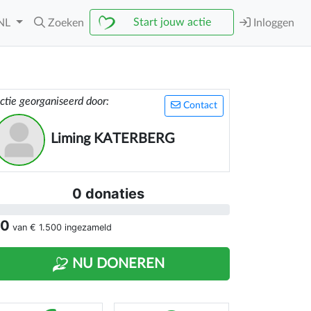
Start jouw actie
NL
Zoeken
Inloggen
ctie georganiseerd door:
Contact
Liming KATERBERG
0 donaties
 0
van
€ 1.500
ingezameld
NU DONEREN