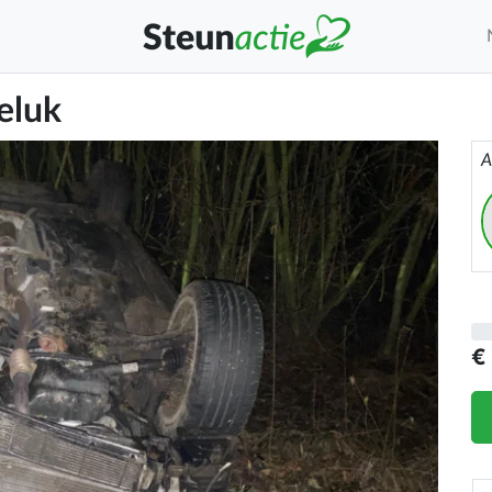
eluk
A
€