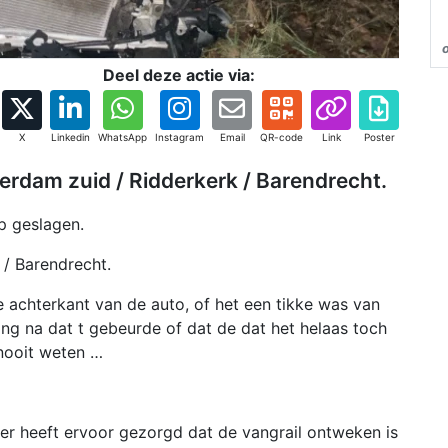
Deel deze actie via:
X
Linkedin
WhatsApp
Instagram
Email
QR-code
Link
Poster
terdam zuid / Ridderkerk / Barendrecht.
p geslagen.
 / Barendrecht.
de achterkant van de auto, of het een tikke was van
ng na dat t gebeurde of dat de dat het helaas toch
nooit weten …
rder heeft ervoor gezorgd dat de vangrail ontweken is