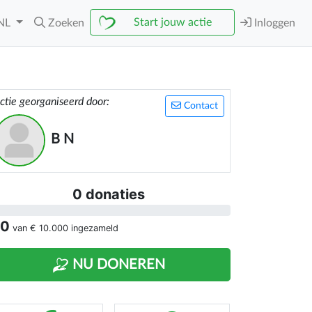
Start jouw actie
NL
Zoeken
Inloggen
ctie georganiseerd door:
Contact
B N
0 donaties
 0
van
€ 10.000
ingezameld
NU DONEREN