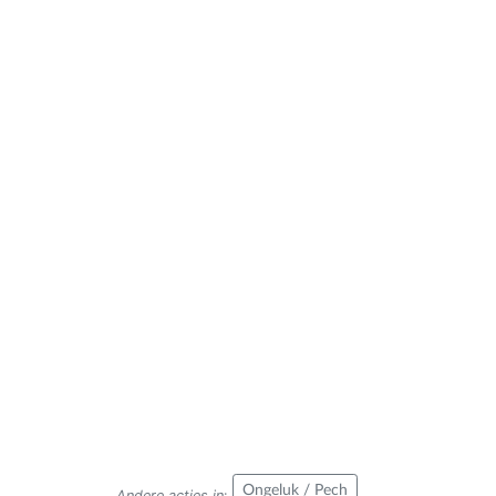
Ongeluk / Pech
Andere acties in
: