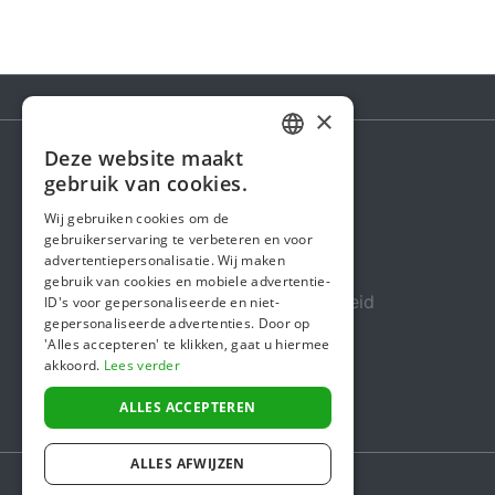
×
Deze website maakt
DUTCH
gebruik van cookies.
Steunactie
FRENCH
Wij gebruiken cookies om de
Over ons
gebruikerservaring te verbeteren en voor
ENGLISH
advertentiepersonalisatie. Wij maken
In de media
gebruik van cookies en mobiele advertentie-
Veiligheid & Betrouwbaarheid
ID's voor gepersonaliseerde en niet-
gepersonaliseerde advertenties. Door op
Algemene voorwaarden
'Alles accepteren' te klikken, gaat u hiermee
akkoord.
Lees verder
Privacybeleid
Cookiebeleid
ALLES ACCEPTEREN
ALLES AFWIJZEN