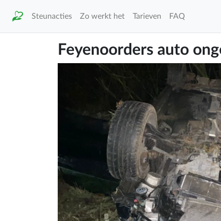
Steunacties
Zo werkt het
Tarieven
FAQ
Feyenoorders auto ong