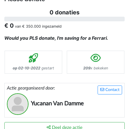
0 donaties
€ 0
van
€ 350.000
ingezameld
Would you PLS donate, I'm saving for a Ferrari.
op 02-10-2022
gestart
209
x bekeken
Actie georganiseerd door:
Contact
Yucanan Van Damme
Deel deze actie