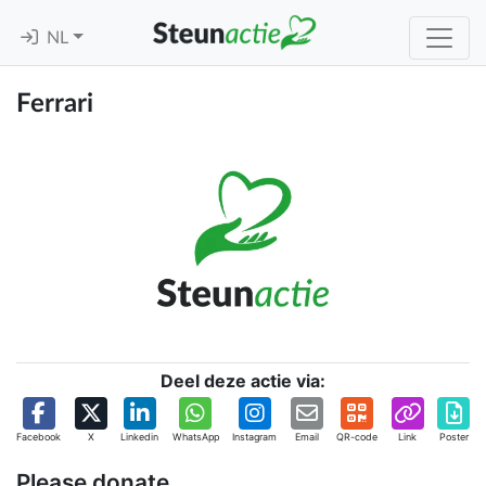
NL
Ferrari
Deel deze actie via:
Facebook
X
Linkedin
WhatsApp
Instagram
Email
QR-code
Link
Poster
Please donate