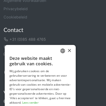
Algemene voorwaarden
Privacybeleid
Cookiebeleid
Contact
+31 (0)85 488 4765
Contactformulier
×
Helpcentrum
Deze website maakt
DUTCH
gebruik van cookies.
FRENCH
Wij gebruiken cookies om de
gebruikerservaring te verbeteren en voor
ENGLISH
advertentiepersonalisatie. Wij maken
gebruik van cookies en mobiele advertentie-
ID's voor gepersonaliseerde en niet-
Volg ons
gepersonaliseerde advertenties. Door op
'Alles accepteren' te klikken, gaat u hiermee
akkoord.
Lees verder