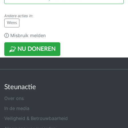
Andere acties in
:
Wens
Misbruik melden
NU DONEREN
Steunactie
Over ons
In de media
Veiligheid & Betrouwbaarheid