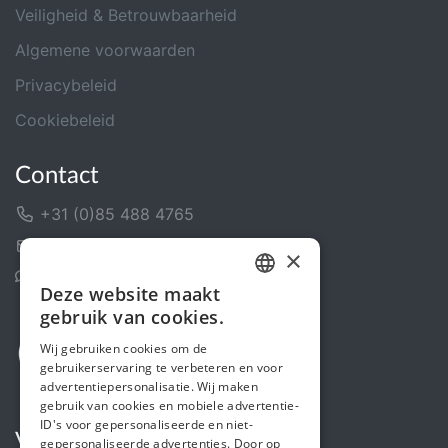
Veiligheid & Betrouwbaarheid
Algemene voorwaarden
Privacybeleid
Cookiebeleid
Contact
+31 (0)85 488 4765
Contactformulier
×
Helpcentrum
Deze website maakt
DUTCH
gebruik van cookies.
FRENCH
Wij gebruiken cookies om de
gebruikerservaring te verbeteren en voor
ENGLISH
advertentiepersonalisatie. Wij maken
gebruik van cookies en mobiele advertentie-
ID's voor gepersonaliseerde en niet-
Volg ons
gepersonaliseerde advertenties. Door op