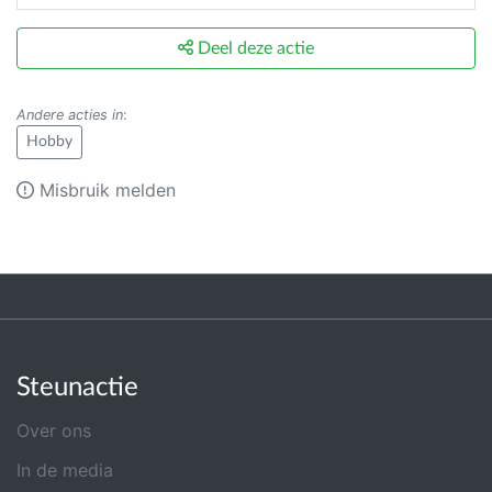
Deel deze actie
Andere acties in
:
Hobby
Misbruik melden
Steunactie
Over ons
In de media