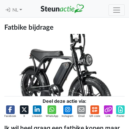
NL
Fatbike bijdrage
Deel deze actie via:
Facebook
X
Linkedin
WhatsApp
Instagram
Email
QR-code
Link
Poster
Ik wil heel graag een fatbike kopen maar