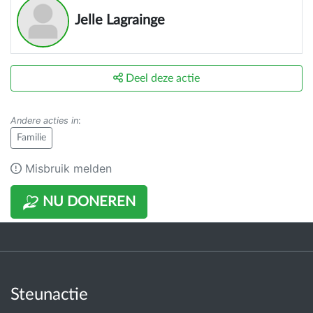
Jelle Lagrainge
Deel deze actie
Andere acties in
:
Familie
Misbruik melden
NU DONEREN
Steunactie