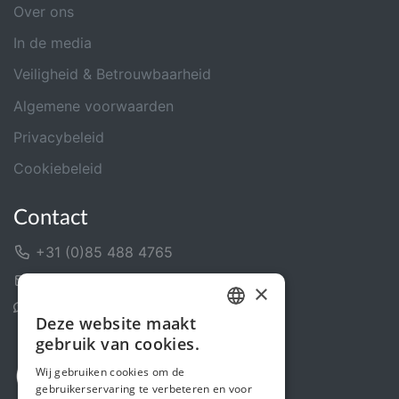
Over ons
In de media
Veiligheid & Betrouwbaarheid
Algemene voorwaarden
Privacybeleid
Cookiebeleid
Contact
+31 (0)85 488 4765
Contactformulier
×
Helpcentrum
Deze website maakt
DUTCH
gebruik van cookies.
FRENCH
Wij gebruiken cookies om de
gebruikerservaring te verbeteren en voor
ENGLISH