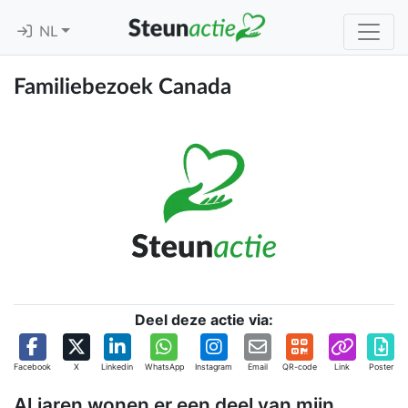
NL
Familiebezoek Canada
Deel deze actie via:
Facebook
X
Linkedin
WhatsApp
Instagram
Email
QR-code
Link
Poster
Al.jaren wonen er een deel van mijn