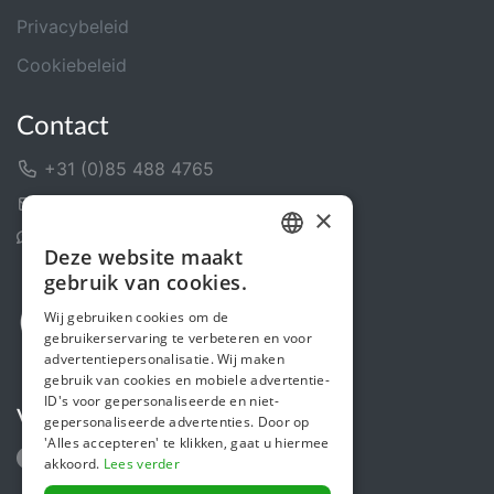
Privacybeleid
Cookiebeleid
Contact
+31 (0)85 488 4765
Contactformulier
×
Helpcentrum
Deze website maakt
DUTCH
gebruik van cookies.
FRENCH
Wij gebruiken cookies om de
gebruikerservaring te verbeteren en voor
ENGLISH
advertentiepersonalisatie. Wij maken
gebruik van cookies en mobiele advertentie-
ID's voor gepersonaliseerde en niet-
Volg ons
gepersonaliseerde advertenties. Door op
'Alles accepteren' te klikken, gaat u hiermee
akkoord.
Lees verder