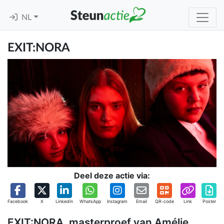
NL
EXIT:NORA
Deel deze actie via:
Facebook
X
Linkedin
WhatsApp
Instagram
Email
QR-code
Link
Poster
EXIT:NORA, masterproef van Amélie