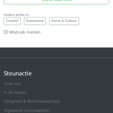
Andere acties in
:
Creatief
Evenement
Kunst & Cultuur
Misbruik melden
Steunactie
Over ons
In de media
Veiligheid & Betrouwbaarheid
Algemene voorwaarden