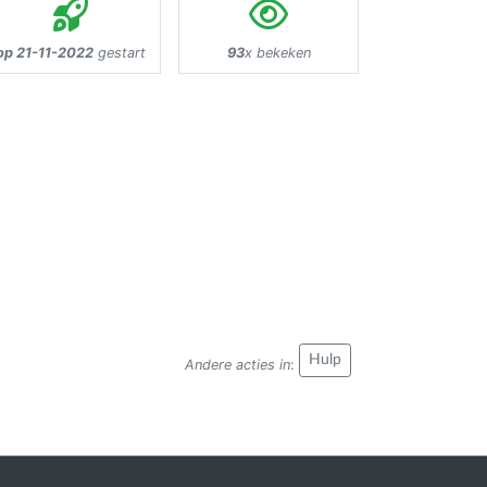
op 21-11-2022
gestart
93
x bekeken
Hulp
Andere acties in
: