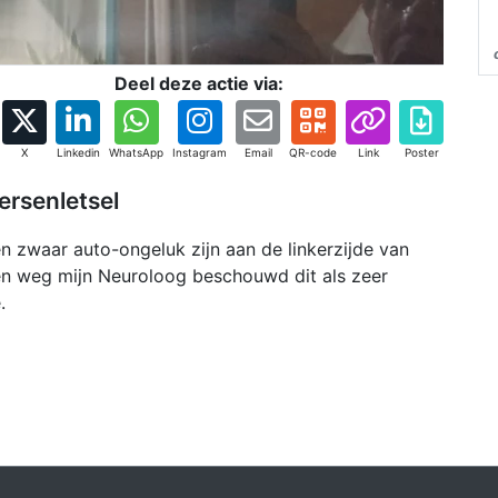
Deel deze actie via:
X
Linkedin
WhatsApp
Instagram
Email
QR-code
Link
Poster
ersenletsel
een zwaar auto-ongeluk zijn aan de linkerzijde van
en weg mijn Neuroloog beschouwd dit als zeer
.