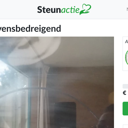
evensbedreigend
A
€