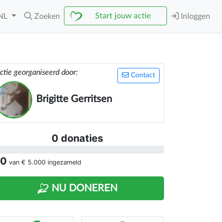
Start jouw actie
NL
Zoeken
Inloggen
ctie georganiseerd door:
Contact
Brigitte Gerritsen
0 donaties
 0
van
€ 5.000
ingezameld
NU DONEREN