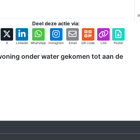
o
Deel deze actie via:
X
Linkedin
WhatsApp
Instagram
Email
QR-code
Link
Poster
woning onder water gekomen tot aan de