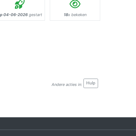
p 04-06-2026
gestart
18
x bekeken
Hulp
Andere acties in
: