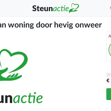
an woning door hevig onweer
A
€