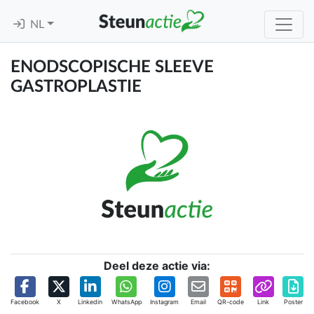
NL
ENODSCOPISCHE SLEEVE
GASTROPLASTIE
Deel deze actie via:
Facebook
X
Linkedin
WhatsApp
Instagram
Email
QR-code
Link
Poster