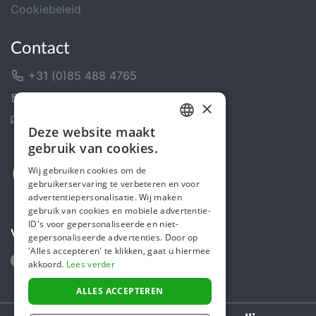
Cookiebeleid
Contact
+31 (0)85 488 4765
Contactformulier
×
Helpcentrum
Deze website maakt
DUTCH
gebruik van cookies.
FRENCH
Wij gebruiken cookies om de
gebruikerservaring te verbeteren en voor
ENGLISH
advertentiepersonalisatie. Wij maken
gebruik van cookies en mobiele advertentie-
ID's voor gepersonaliseerde en niet-
Volg ons
gepersonaliseerde advertenties. Door op
'Alles accepteren' te klikken, gaat u hiermee
akkoord.
Lees verder
ALLES ACCEPTEREN