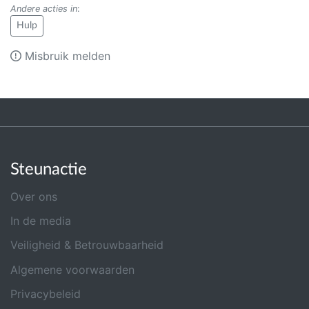
Andere acties in
:
Hulp
Misbruik melden
Steunactie
Over ons
In de media
Veiligheid & Betrouwbaarheid
Algemene voorwaarden
Privacybeleid