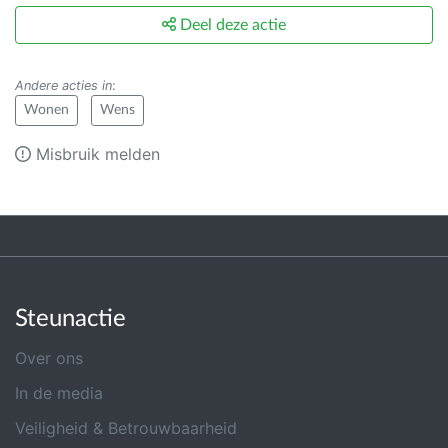
Deel deze actie
Andere acties in
:
Wonen
Wens
Misbruik melden
Steunactie
Over ons
In de media
Veiligheid & Betrouwbaarheid