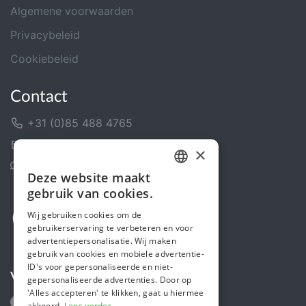
Algemene voorwaarden
Privacybeleid
Cookiebeleid
Contact
+31 (0)85 488 4765
Contactformulier
×
Helpcentrum
Deze website maakt
DUTCH
gebruik van cookies.
FRENCH
Wij gebruiken cookies om de
gebruikerservaring te verbeteren en voor
ENGLISH
advertentiepersonalisatie. Wij maken
gebruik van cookies en mobiele advertentie-
ID's voor gepersonaliseerde en niet-
Volg ons
gepersonaliseerde advertenties. Door op
'Alles accepteren' te klikken, gaat u hiermee
akkoord.
Lees verder