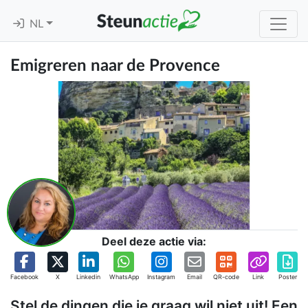
NL
Emigreren naar de Provence
Deel deze actie via:
Facebook
X
Linkedin
WhatsApp
Instagram
Email
QR-code
Link
Poster
Stel de dingen die je graag wil niet uit! Een