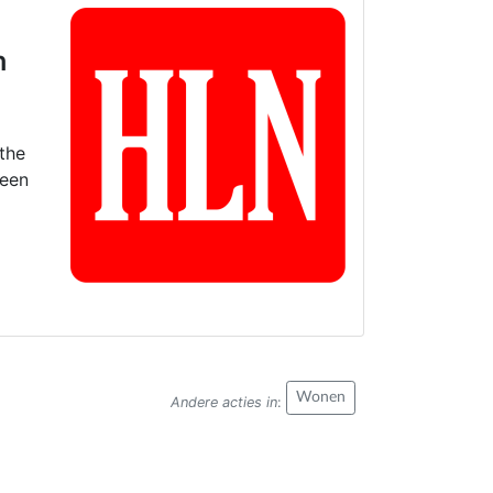
n
rthe
 een
Wonen
Andere acties in
: