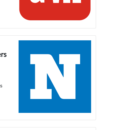
ers
ns