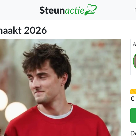
emaakt 2026
A
€
D