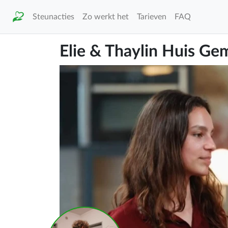
Steunacties
Zo werkt het
Tarieven
FAQ
Elie & Thaylin Huis G