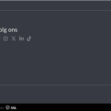
olg ons
en.
SSL