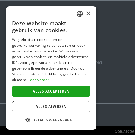
×
Deze website maakt
DUTCH
gebruik van cookies.
Steunactie
FRENCH
Wij gebruiken cookies om de
Over ons
gebruikerservaring te verbeteren en voor
ENGLISH
advertentiepersonalisatie. Wij maken
In de media
gebruik van cookies en mobiele advertentie-
Veiligheid & Betrouwbaarheid
ID's voor gepersonaliseerde en niet-
gepersonaliseerde advertenties. Door op
Algemene voorwaarden
'Alles accepteren' te klikken, gaat u hiermee
akkoord.
Lees verder
Privacybeleid
Cookiebeleid
ALLES ACCEPTEREN
ALLES AFWIJZEN
DETAILS WEERGEVEN
Steunactie 