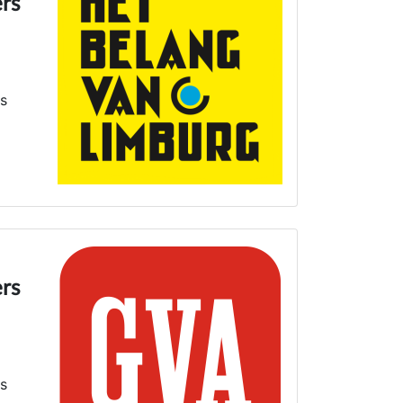
ers
ns
ers
ns