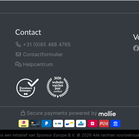
Contact
V
+31 (0)85 488 4765
Contactformulier
Helpcentrum
Secure payments powered by
is een initiatief van Sponsor Europe B.V.
© 2026 Alle rechten voorbehoud