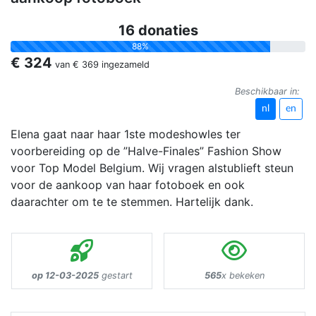
16 donaties
88%
€ 324
van
€ 369
ingezameld
Beschikbaar in:
nl
en
Elena gaat naar haar 1ste modeshowles ter
voorbereiding op de ”Halve-Finales” Fashion Show
voor Top Model Belgium. Wij vragen alstublieft steun
voor de aankoop van haar fotoboek en ook
daarachter om te te stemmen. Hartelijk dank.
op 12-03-2025
gestart
565
x bekeken