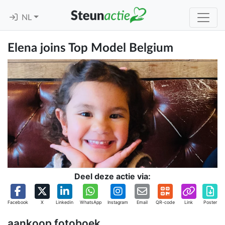
NL
Elena joins Top Model Belgium
Deel deze actie via:
Facebook
X
Linkedin
WhatsApp
Instagram
Email
QR-code
Link
Poster
aankoop fotoboek