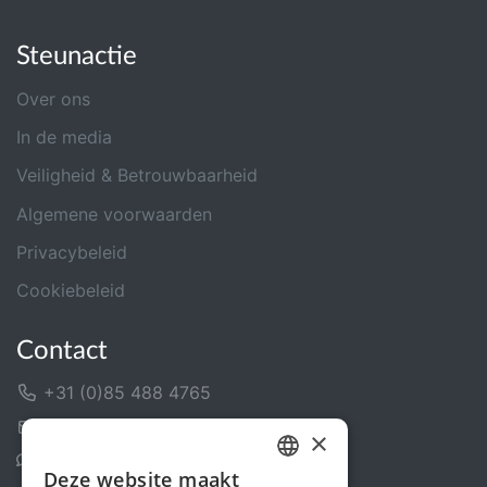
Steunactie
Over ons
In de media
Veiligheid & Betrouwbaarheid
Algemene voorwaarden
Privacybeleid
Cookiebeleid
Contact
+31 (0)85 488 4765
Contactformulier
×
Helpcentrum
Deze website maakt
DUTCH