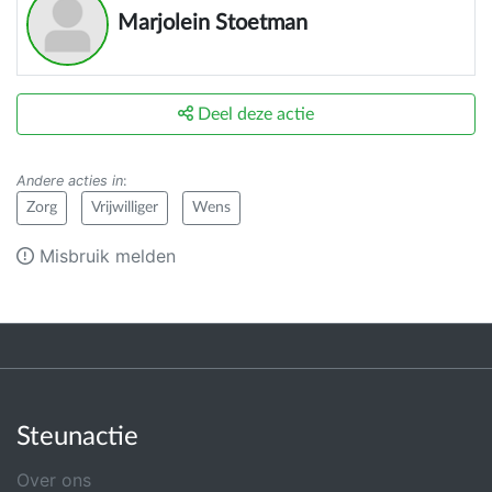
Marjolein Stoetman
Deel deze actie
Andere acties in
:
Zorg
Vrijwilliger
Wens
Misbruik melden
Steunactie
Over ons