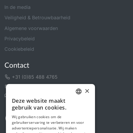
In de media
Veiligheid & Betrouwbaarheid
Algemene voorwaarden
Privacybeleid
Cookiebeleid
Contact
+31 (0)85 488 4765
Contactformulier
×
Helpcentrum
Deze website maakt
DUTCH
gebruik van cookies.
FRENCH
Wij gebruiken cookies om de
gebruikerservaring te verbeteren en voor
ENGLISH
advertentiepersonalisatie. Wij maken