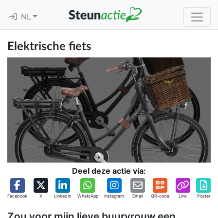
NL
Elektrische fiets
Deel deze actie via:
Facebook
X
Linkedin
WhatsApp
Instagram
Email
QR-code
Link
Poster
Zou voor mijn lieve buurvrouw een