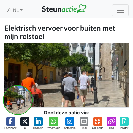
NL
Elektrisch vervoer voor buiten met
mijn rolstoel
Deel deze actie via:
Facebook
X
Linkedin
WhatsApp
Instagram
Email
QR-code
Link
Poster