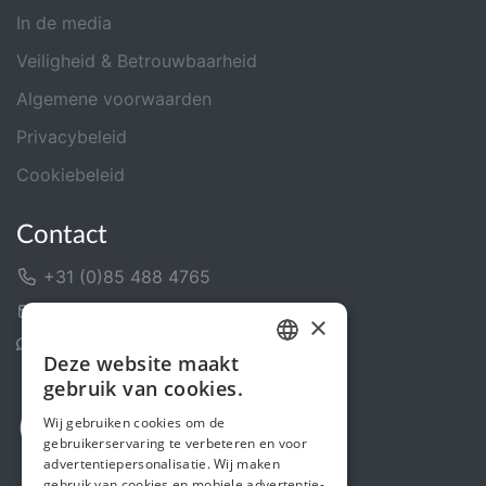
In de media
Veiligheid & Betrouwbaarheid
Algemene voorwaarden
Privacybeleid
Cookiebeleid
Contact
+31 (0)85 488 4765
Contactformulier
×
Helpcentrum
Deze website maakt
DUTCH
gebruik van cookies.
FRENCH
Wij gebruiken cookies om de
gebruikerservaring te verbeteren en voor
ENGLISH
advertentiepersonalisatie. Wij maken
gebruik van cookies en mobiele advertentie-