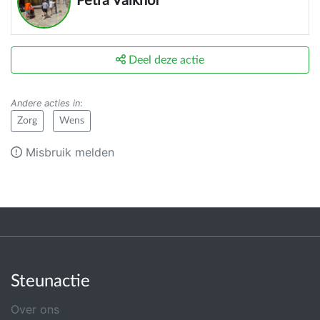
Petra Valkhof
Deel deze actie
Andere acties in
:
Zorg
Wens
Misbruik melden
Steunactie
Over ons