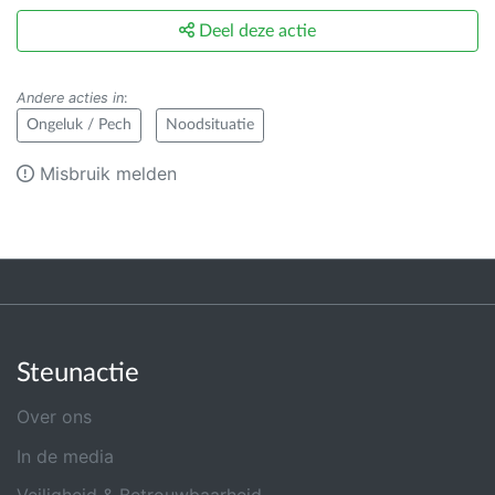
Deel deze actie
Andere acties in
:
Ongeluk / Pech
Noodsituatie
Misbruik melden
Steunactie
Over ons
In de media
Veiligheid & Betrouwbaarheid