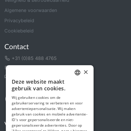
Algemene voorwaarden
Privacybeleid
Cookiebeleid
Contact
+31 (0)85 488 4765
Contactformulier
×
Helpcentrum
Deze website maakt
DUTCH
gebruik van cookies.
FRENCH
Wij gebruiken cookies om de
gebruikerservaring te verbeteren en voor
ENGLISH
advertentiepersonalisatie. Wij maken
gebruik van cookies en mobiele advertentie-
ID's voor gepersonaliseerde en niet-
Volg ons
gepersonaliseerde advertenties. Door op
'Alles accepteren' te klikken, gaat u hiermee