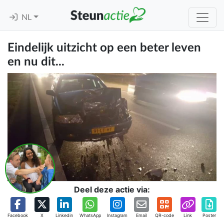
NL
Eindelijk uitzicht op een beter leven
en nu dit...
Deel deze actie via:
Facebook
X
Linkedin
WhatsApp
Instagram
Email
QR-code
Link
Poster