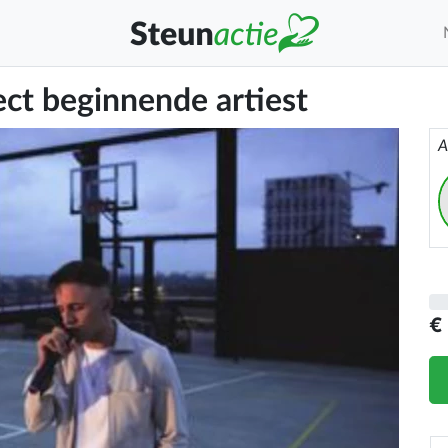
ect beginnende artiest
A
€