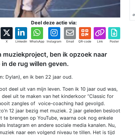
o
Deel deze actie via:
X
Linkedin
WhatsApp
Instagram
Email
QR-code
Link
Poster
en muziekproject, ben ik opzoek naar
in de rug willen geven.
: Dylan), en ik ben 22 jaar oud.
ot deel uit van mijn leven. Toen ik 10 jaar oud was,
deel uit te maken van het kinderkoor “Classic for
 nooit zangles of voice-coaching had gevolgd.
o’n 12 jaar bezig met muziek. 2 jaar geleden besloot
uit te brengen op YouTube, waarna ook nog enkele
ls Instagram en andere sociale media kanalen. Nu,
uziek naar een volgend niveau te tillen. Het is tijd