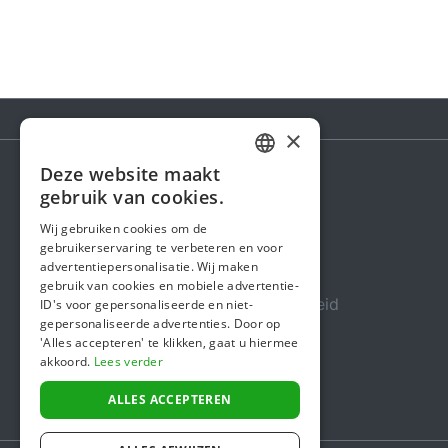
×
Deze website maakt
DUTCH
gebruik van cookies.
Steunactie
FRENCH
Wij gebruiken cookies om de
Over ons
gebruikerservaring te verbeteren en voor
ENGLISH
advertentiepersonalisatie. Wij maken
In de media
gebruik van cookies en mobiele advertentie-
Veiligheid & Betrouwbaarheid
ID's voor gepersonaliseerde en niet-
gepersonaliseerde advertenties. Door op
Algemene voorwaarden
'Alles accepteren' te klikken, gaat u hiermee
akkoord.
Lees verder
Privacybeleid
Cookiebeleid
ALLES ACCEPTEREN