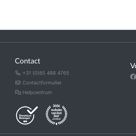
Contact
V
+31 (0)85 488 4765
Contactformulier
Helpcentrum