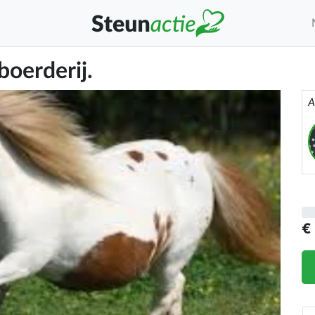
boerderij.
A
€