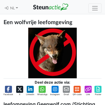
NL
Een wolfvrije leefomgeving
Deel deze actie via:
Facebook
X
Linkedin
WhatsApp
Instagram
Email
QR-code
Link
Poster
leefomgeving Geenwolf.com /Stichting