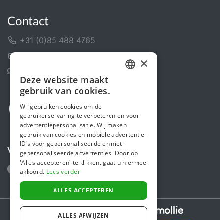
Contact
+31 (0)85 488 4765
Contactformulier
×
Helpcentrum
Deze website maakt
DUTCH
gebruik van cookies.
FRENCH
Wij gebruiken cookies om de
gebruikerservaring te verbeteren en voor
ENGLISH
advertentiepersonalisatie. Wij maken
gebruik van cookies en mobiele advertentie-
ID's voor gepersonaliseerde en niet-
Volg ons
gepersonaliseerde advertenties. Door op
'Alles accepteren' te klikken, gaat u hiermee
akkoord.
Lees verder
ALLES ACCEPTEREN
Secure payments powered by
ALLES AFWIJZEN