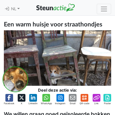
NL
Een warm huisje voor straathondjes
Deel deze actie via:
Facebook
X
Linkedin
WhatsApp
Instagram
Email
QR-code
Link
Poster
We willen graag goed geïsoleerde hokken