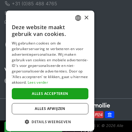
+31 (0)85 488 4765
Contactformulier
×
Helpcentrum
Deze website maakt
DUTCH
gebruik van cookies.
FRENCH
Wij gebruiken cookies om de
gebruikerservaring te verbeteren en voor
ENGLISH
advertentiepersonalisatie. Wij maken
gebruik van cookies en mobiele advertentie-
ID's voor gepersonaliseerde en niet-
Volg ons
gepersonaliseerde advertenties. Door op
'Alles accepteren' te klikken, gaat u hiermee
akkoord.
Lees verder
ALLES ACCEPTEREN
Secure payments powered by
ALLES AFWIJZEN
DETAILS WEERGEVEN
Steunactie is een initiatief van Sponsor Europe B.V.
© 2026 Alle
NU DONEREN