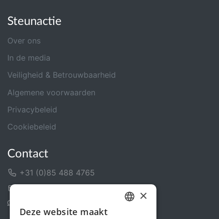
Steunactie
Over ons
In de media
Veiligheid & Betrouwbaarheid
Algemene voorwaarden
Privacybeleid
Cookiebeleid
Contact
+31 (0)85 488 4765
Contactformulier
×
Helpcentrum
Deze website maakt
DUTCH