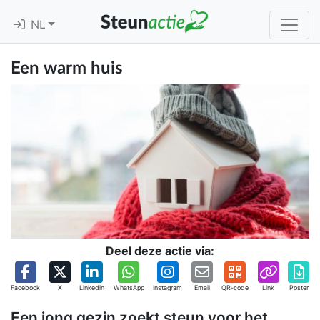
NL
Een warm huis
Deel deze actie via:
Facebook
X
Linkedin
WhatsApp
Instagram
Email
QR-code
Link
Poster
Een jong gezin zoekt steun voor het